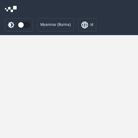
Myanmar (Burma)
Id